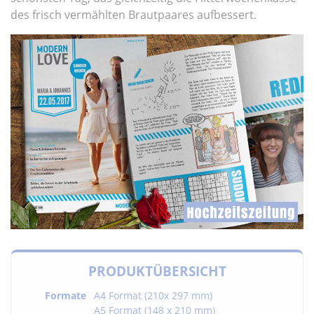
des frisch vermählten Brautpaares aufbessert.
PRODUKTÜBERSICHT
Formate
A4 Format (210x 297 mm)
A5 Format (148 x 210 mm)