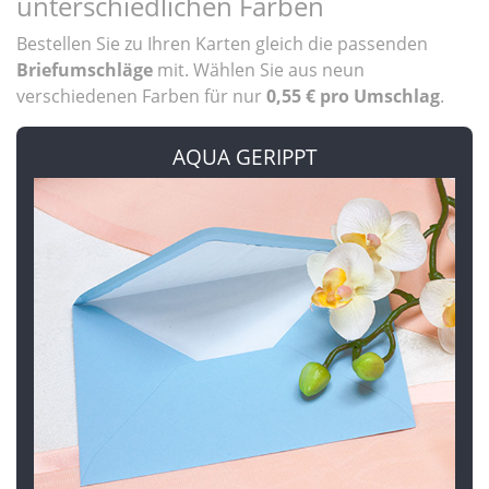
unterschiedlichen Farben
Bestellen Sie zu Ihren Karten gleich die passenden
Briefumschläge
mit. Wählen Sie aus neun
verschiedenen Farben für nur
0,55 € pro Umschlag
.
AQUA GERIPPT