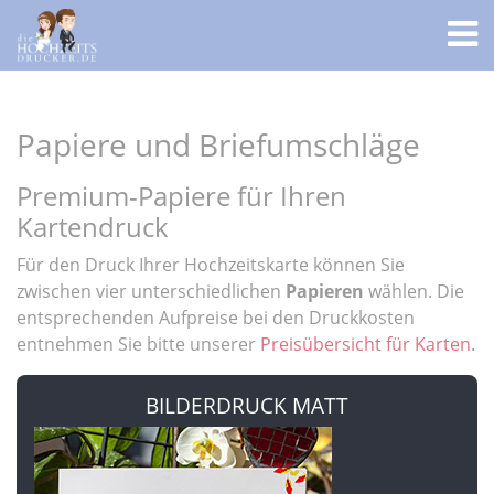
Papiere und Briefumschläge
Premium-Papiere für Ihren
Kartendruck
Für den Druck Ihrer Hochzeitskarte können Sie
zwischen vier unterschiedlichen
Papieren
wählen. Die
entsprechenden Aufpreise bei den Druckkosten
entnehmen Sie bitte unserer
Preisübersicht für Karten
.
BILDERDRUCK MATT