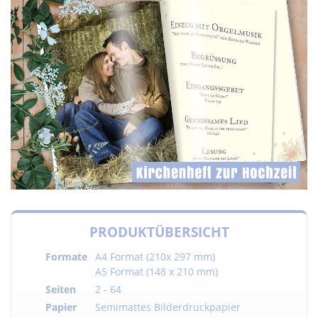
PRODUKTÜBERSICHT
Formate
A4 Format (210x 297 mm)
A5 Format (148 x 210 mm)
Seiten
2 - 64
Papier
Semimattes Bilderdruckpapier