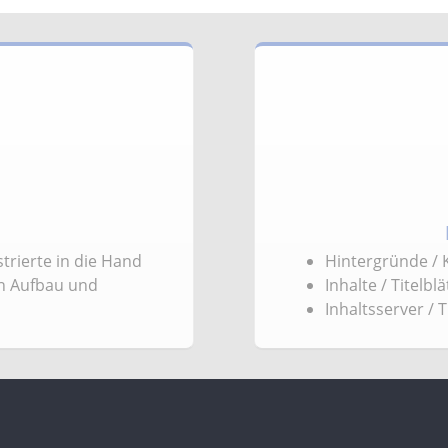
trierte in die Hand
Hintergründe / 
en Aufbau und
Inhalte / Titelblä
Inhaltsserver / T