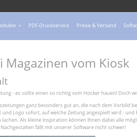
odukte
PDF-Druckservice
Preise & Versand
Softw
bei Magazinen vom Kiosk
lt
itung - es sollte einen so richtig vom Hocker hauen! Doch w
eitungen ganz besonders gut an, die nach dem Vorbild bek
t und Logo sofort, auf welche Zeitung angespielt wird - und 
n lachen. Als kleine Inspiration können Ihnen dabei alle mö
 Nachgestalten fällt mit unserer Software nicht schwer!