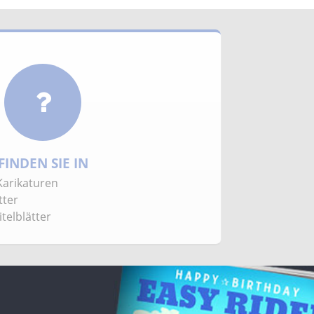
FINDEN SIE IN
Karikaturen
tter
itelblätter