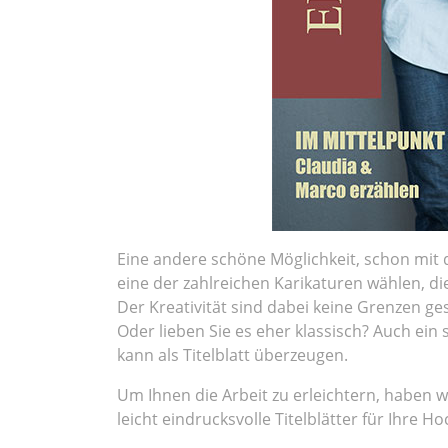
Eine andere schöne Möglichkeit, schon mit 
eine der zahlreichen Karikaturen wählen, die
Der Kreativität sind dabei keine Grenzen gese
Oder lieben Sie es eher klassisch? Auch ei
kann als Titelblatt überzeugen.
Um Ihnen die Arbeit zu erleichtern, haben wi
leicht eindrucksvolle Titelblätter für Ihre H