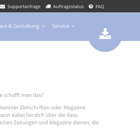
Supportanfrage
Auftragsstatus
FAQ
are & Gestaltung
Service
ie schafft man das?
annter Zeitschriften oder Magazine
kann dabei herzlich über die dazu
glichen Zeitungen und Magazine dienen, die