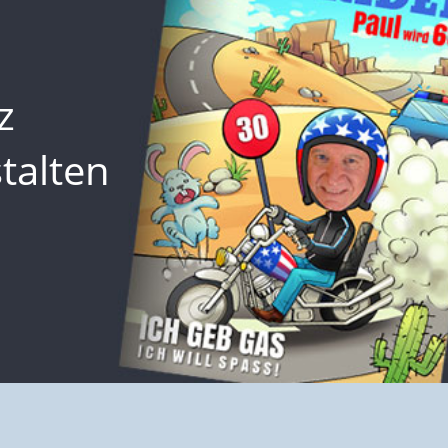
z
talten