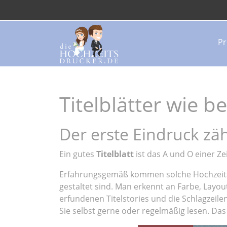
Pr
Titelblätter wie 
Der erste Eindruck zäh
Ein gutes
Titelblatt
ist das A und O einer Ze
Erfahrungsgemäß kommen solche Hochzeitsz
gestaltet sind. Man erkennt an Farbe, Layou
erfundenen Titelstories und die Schlagzeile
Sie selbst gerne oder regelmäßig lesen. Das