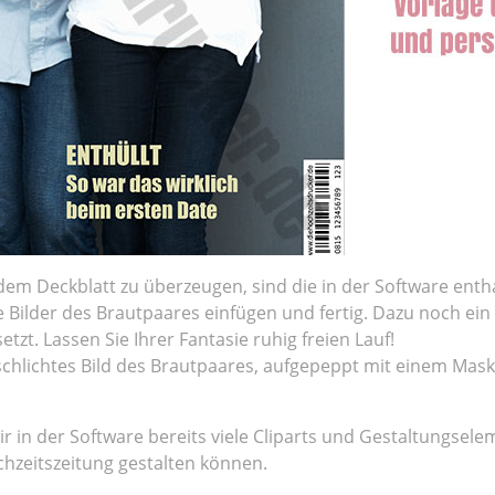
dem Deckblatt zu überzeugen, sind die in der Software ent
 Bilder des Brautpaares einfügen und fertig. Dazu noch ein w
tzt. Lassen Sie Ihrer Fantasie ruhig freien Lauf!
n schlichtes Bild des Brautpaares, aufgepeppt mit einem Mas
r in der Software bereits viele Cliparts und Gestaltungsele
ochzeitszeitung gestalten können.